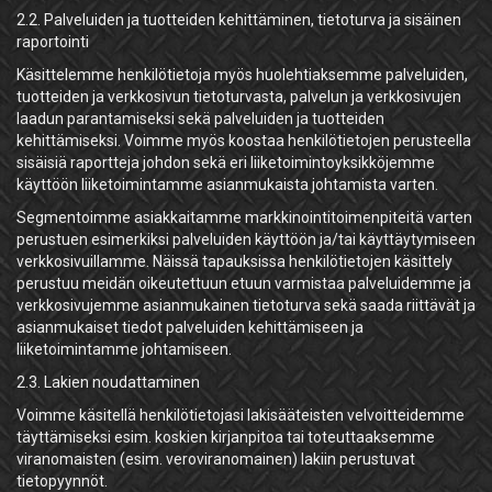
2.2. Palveluiden ja tuotteiden kehittäminen, tietoturva ja sisäinen
raportointi
Käsittelemme henkilötietoja myös huolehtiaksemme palveluiden,
tuotteiden ja verkkosivun tietoturvasta, palvelun ja verkkosivujen
laadun parantamiseksi sekä palveluiden ja tuotteiden
kehittämiseksi. Voimme myös koostaa henkilötietojen perusteella
sisäisiä raportteja johdon sekä eri liiketoimintoyksikköjemme
käyttöön liiketoimintamme asianmukaista johtamista varten.
Segmentoimme asiakkaitamme markkinointitoimenpiteitä varten
perustuen esimerkiksi palveluiden käyttöön ja/tai käyttäytymiseen
verkkosivuillamme. Näissä tapauksissa henkilötietojen käsittely
perustuu meidän oikeutettuun etuun varmistaa palveluidemme ja
verkkosivujemme asianmukainen tietoturva sekä saada riittävät ja
asianmukaiset tiedot palveluiden kehittämiseen ja
liiketoimintamme johtamiseen.
2.3. Lakien noudattaminen
Voimme käsitellä henkilötietojasi lakisääteisten velvoitteidemme
täyttämiseksi esim. koskien kirjanpitoa tai toteuttaaksemme
viranomaisten (esim. veroviranomainen) lakiin perustuvat
tietopyynnöt.