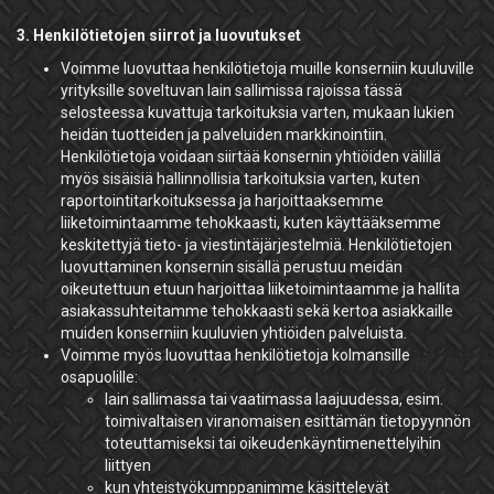
3. Henkilötietojen siirrot ja luovutukset
Voimme luovuttaa henkilötietoja muille konserniin kuuluville
yrityksille soveltuvan lain sallimissa rajoissa tässä
selosteessa kuvattuja tarkoituksia varten, mukaan lukien
heidän tuotteiden ja palveluiden markkinointiin.
Henkilötietoja voidaan siirtää konsernin yhtiöiden välillä
myös sisäisiä hallinnollisia tarkoituksia varten, kuten
raportointitarkoituksessa ja harjoittaaksemme
liiketoimintaamme tehokkaasti, kuten käyttääksemme
keskitettyjä tieto- ja viestintäjärjestelmiä. Henkilötietojen
luovuttaminen konsernin sisällä perustuu meidän
oikeutettuun etuun harjoittaa liiketoimintaamme ja hallita
asiakassuhteitamme tehokkaasti sekä kertoa asiakkaille
muiden konserniin kuuluvien yhtiöiden palveluista.
Voimme myös luovuttaa henkilötietoja kolmansille
osapuolille:
lain sallimassa tai vaatimassa laajuudessa, esim.
toimivaltaisen viranomaisen esittämän tietopyynnön
toteuttamiseksi tai oikeudenkäyntimenettelyihin
liittyen
kun yhteistyökumppanimme käsittelevät