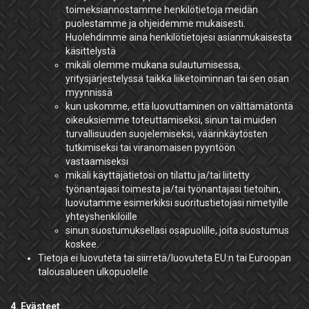
toimeksiannostamme henkilötietoja meidän
puolestamme ja ohjeidemme mukaisesti.
Huolehdimme aina henkilötietojesi asianmukaisesta
käsittelystä
mikäli olemme mukana sulautumisessa,
yritysjärjestelyssä taikka liiketoiminnan tai sen osan
myynnissä
kun uskomme, että luovuttaminen on välttämätöntä
oikeuksiemme toteuttamiseksi, sinun tai muiden
turvallisuuden suojelemiseksi, väärinkäytösten
tutkimiseksi tai viranomaisen pyyntöön
vastaamiseksi
mikäli käyttäjätietosi on tilattu ja/tai liitetty
työnantajasi toimesta ja/tai työnantajasi tietoihin,
luovutamme esimerkiksi suoritustietojasi nimetyille
yhteyshenkilöille
sinun suostumuksellasi osapuolille, joita suostumus
koskee.
Tietoja ei luovuteta tai siirretä/luovuteta EU:n tai Euroopan
talousalueen ulkopuolelle
4. Evästeet