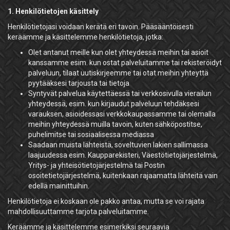
1. Henkilötietojen käsittely
Henkilötietojasi voidaan kerätä eri tavoin. Pääsääntöisesti
keräämme ja käsittelemme henkilötietoja, jotka:
Olet antanut meille kun olet yhteydessä meihin tai asioit
kanssamme esim. kun ostat palveluitamme tai rekisteröidyt
palveluun, tilaat uutiskirjeemme tai otat meihin yhteyttä
pyytääksesi tarjousta tai tietoja
Syntyvät palvelua käytettäessä tai verkkosivulla vierailun
yhteydessä, esim. kun kirjaudut palveluun tehdäksesi
varauksen, asioidessasi verkkokaupassamme tai olemalla
meihin yhteydessä muilla tavoin, kuten sähköpostitse,
puhelimitse tai sosiaalisessa mediassa
Saadaan muista lähteistä, soveltuvien lakien sallimassa
laajuudessa esim. Kaupparekisteri, Väestötietojärjestelmä,
Yritys- ja yhteisötietojärjestelmä tai Postin
osoitetietojärjestelmä, kuitenkaan rajaamatta lähteitä vain
edellä mainittuihin.
Henkilötietoja ei koskaan ole pakko antaa, mutta se voi rajata
mahdollisuuttamme tarjota palveluitamme.
Keräämme ja käsittelemme esimerkiksi seuraavia