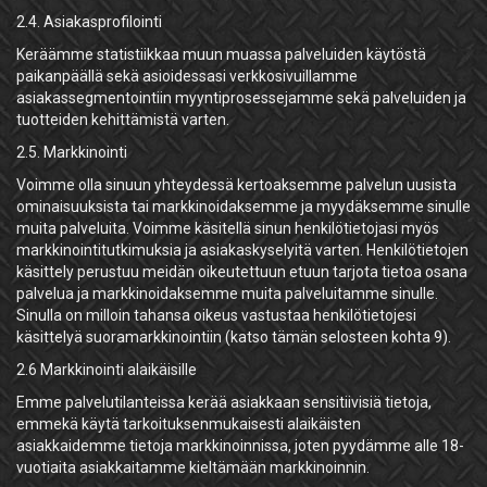
2.4. Asiakasprofilointi
Keräämme statistiikkaa muun muassa palveluiden käytöstä
paikanpäällä sekä asioidessasi verkkosivuillamme
asiakassegmentointiin myyntiprosessejamme sekä palveluiden ja
tuotteiden kehittämistä varten.
2.5. Markkinointi
Voimme olla sinuun yhteydessä kertoaksemme palvelun uusista
ominaisuuksista tai markkinoidaksemme ja myydäksemme sinulle
muita palveluita. Voimme käsitellä sinun henkilötietojasi myös
markkinointitutkimuksia ja asiakaskyselyitä varten. Henkilötietojen
käsittely perustuu meidän oikeutettuun etuun tarjota tietoa osana
palvelua ja markkinoidaksemme muita palveluitamme sinulle.
Sinulla on milloin tahansa oikeus vastustaa henkilötietojesi
käsittelyä suoramarkkinointiin (katso tämän selosteen kohta 9).
2.6 Markkinointi alaikäisille
Emme palvelutilanteissa kerää asiakkaan sensitiivisiä tietoja,
emmekä käytä tarkoituksenmukaisesti alaikäisten
asiakkaidemme tietoja markkinoinnissa, joten pyydämme alle 18-
vuotiaita asiakkaitamme kieltämään markkinoinnin.