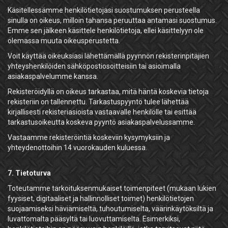
Käsitellessämme henkilötietojasi suostumuksen perusteella
sinulla on oikeus, milloin tahansa peruuttaa antamasi suostumus.
Emme sen jälkeen käsittele henkilötietoja, ellei käsittelyyn ole
olemassa muuta oikeusperustetta.
Voit käyttää oikeuksiasi lähettämällä pyynnön rekisterinpitäjien
yhteyshenkilöiden sähköpostiosoitteisiin tai asioimalla
asiakaspalvelumme kanssa.
Rekisteröidyllä on oikeus tarkastaa, mitä häntä koskevia tietoja
rekisteriin on tallennettu. Tarkastuspyyntö tulee lähettää
kirjallisesti rekisteriasioista vastaavalle henkilölle tai esittää
tarkastusoikeutta koskeva pyyntö asiakaspalvelussamme.
Vastaamme rekisteröintiä koskeviin kysymyksiin ja
yhteydenottoihin 14 vuorokauden kuluessa.
7. Tietoturva
Toteutamme tarkoituksenmukaiset toimenpiteet (mukaan lukien
fyysiset, digitaaliset ja hallinnolliset toimet) henkilötietojen
suojaamiseksi häviämiseltä, tuhoutumiselta, väärinkäytöksiltä ja
luvattomalta pääsyltä tai luovuttamiselta. Esimerkiksi,