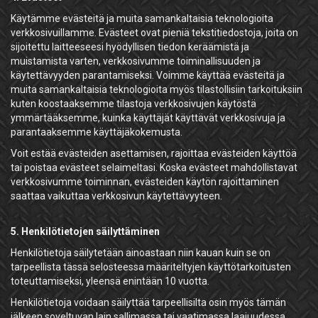
Käytämme evästeitä ja muita samankaltaisia teknologioita
verkkosivuillamme. Evästeet ovat pieniä tekstitiedostoja, joita on
sijoitettu laitteeseesi hyödyllisen tiedon keräämistä ja
muistamista varten, verkkosivumme toiminallisuuden ja
käytettävyyden parantamiseksi. Voimme käyttää evästeitä ja
muita samankaltaisia teknologioita myös tilastollisiin tarkoituksiin
kuten koostaaksemme tilastoja verkkosivujen käytöstä
ymmärtääksemme, kuinka käyttäjät käyttävät verkkosivuja ja
parantaaksemme käyttäjäkokemusta.
Voit estää evästeiden asettamisen, rajoittaa evästeiden käyttöä
tai poistaa evästeet selaimeltasi. Koska evästeet mahdollistavat
verkkosivumme toiminnan, evästeiden käytön rajoittaminen
saattaa vaikuttaa verkkosivun käytettävyyteen.
5. Henkilötietojen säilyttäminen
Henkilötietoja säilytetään ainoastaan niin kauan kuin se on
tarpeellista tässä selosteessa määriteltyjen käyttötarkoitusten
toteuttamiseksi, yleensä enintään 10 vuotta.
Henkilötietoja voidaan säilyttää tarpeellisilta osin myös tämän
jälkeen soveltuvan lain sallimassa tai vaatimassa laajuudessa.