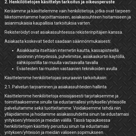
2. Henkilötietojen käsittelyn tarkoitus ja oikeusperuste
Keräämme ja käsittelemme vain henkilötietoja, jotka ovat tarpeen
liiketoimintamme harjoittamiseen, asiakassuhteen hoitamiseen ja
asianmukaisia kaupallisia tarkoituksia varten.
Rekisteröidyt ovat asiakassuhteessa rekisterinpitäjien kanssa.
Asiakasta koskevat tiedot saadaan säännönmukaisesti:
Asiakkaalta itseltään internetin kautta, kassapisteellä
asioinnin yhteydessä, puhelimitse, asiakaskortin käytöllä,
sähköpostilla tai muulla vastaavalla tavalla
Evästeiden tai muiden vastaavien tekniikoiden avulla
Käsittelemme henkilötietojasi seuraaviin tarkoituksiin:
2.1. Palvelun tarjoaminen ja asiakassuhteiden hallinta
Käsittelemme henkilötietoja ensisijaisesti tarjotaksemme ja
toimittaaksemme sinulle tai edustamallesi yritykselle/yhteisölle
palveluitamme sekä tuotteitamme. Voidaksemme tehdä niin
ylläpidämme ja hoidamme asiakassuhdetta sinun tai edustamasi
yrityksen/yhteisön ja meidän välillä. Tässä tapauksessa
henkilötietojen käsittely perustuu sinun tai edustamasi
yrityksen/yhteisön ja meidän väliseen sopimukseen.