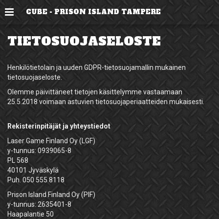
Valikko
CUBE - PRISON ISLAND TAMPERE
TIETOSUOJASELOSTE
Henkilötietolain ja uuden GDPR-tietosuojamallin mukainen
tietosuojaseloste.
Olemme päivittäneet tietojen käsittelymme vastaamaan
25.5.2018 voimaan astuvien tietosuojaperiaatteiden mukaisesti.
Rekisterinpitäjät ja yhteystiedot
Laser Game Finland Oy (LGF)
y-tunnus: 0939065-8
PL 568
40101 Jyväskylä
Puh. 050 555 8118
Prison Island Finland Oy (PIF)
y-tunnus: 2635401-8
Haapalantie 50