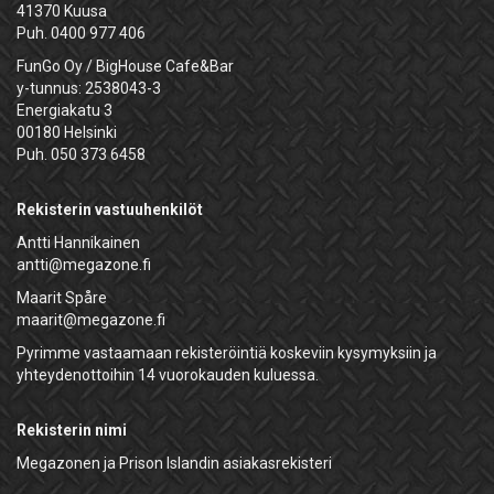
41370 Kuusa
Puh. 0400 977 406
FunGo Oy / BigHouse Cafe&Bar
y-tunnus: 2538043-3
Energiakatu 3
00180 Helsinki
Puh. 050 373 6458
Rekisterin vastuuhenkilöt
Antti Hannikainen
antti@megazone.fi
Maarit Spåre
maarit@megazone.fi
Pyrimme vastaamaan rekisteröintiä koskeviin kysymyksiin ja
yhteydenottoihin 14 vuorokauden kuluessa.
Rekisterin nimi
Megazonen ja Prison Islandin asiakasrekisteri