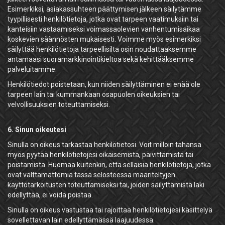
Esimerkiksi, asiakassuhteen päättymisen jälkeen säilytämme
tyypillisesti henkilötietoja, jotka ovat tarpeen vaatimuksiin tai
kanteisiin vastaamiseksi voimassaolevien vanhentumisaikaa
koskevien säännösten mukaisesti. Voimme myös esimerkiksi
säilyttää henkilötietoja tarpeellisilta osin noudattaaksemme
antamaasi suoramarkkinointikieltoa sekä kehittääksemme
palveluitamme.
Henkilötiedot poistetaan, kun niiden säilyttäminen ei enää ole
tarpeen lain tai kummankaan osapuolen oikeuksien tai
velvollisuuksien toteuttamiseksi.
6. Sinun oikeutesi
Sinulla on oikeus tarkastaa henkilötietosi. Voit milloin tahansa
myös pyytää henkilötietojesi oikaisemista, päivittämistä tai
poistamista. Huomaa kuitenkin, että sellaisia henkilötietoja, jotka
ovat välttämättömiä tässä selosteessa määriteltyjen
käyttötarkoitusten toteuttamiseksi tai, joiden säilyttämistä laki
edellyttää, ei voida poistaa.
Sinulla on oikeus vastustaa tai rajoittaa henkilötietojesi käsittelyä
sovellettavan lain edellyttämässä laajuudessa.