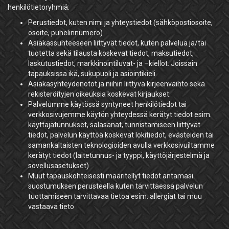
henkilötietoryhmiä:
Perustiedot, kuten nimi ja yhteystiedot (sähköpostiosoite,
osoite, puhelinnumero)
Asiakassuhteeseen liittyvät tiedot, kuten palvelua ja/tai
tuotetta sekä tilausta koskevat tiedot, maksutiedot,
laskutustiedot, markkinointiluvat- ja –kiellot. Joissain
tapauksissa ikä, sukupuoli ja asiointikieli.
Asiakasyhteydenotot ja niihin liittyvä kirjeenvaihto sekä
rekisteröityjen oikeuksia koskevat kirjaukset.
Palvelumme käytössä syntyneet henkilötiedot tai
verkkosivujemme käytön yhteydessä kerätyt tiedot esim.
käyttäjätunnukset, salasanat, tunnistamiseen liittyvät
tiedot, palvelun käyttöä koskevat lokitiedot, evästeiden tai
samankaltaisten teknologioiden avulla verkkosivuiltamme
kerätyt tiedot (laitetunnus- ja tyyppi, käyttöjärjestelmä ja
sovellusasetukset)
Muut tapauskohteisesti määritellyt tiedot antamasi
suostumuksen perusteella kuten tarvittaessa palvelun
tuottamiseen tarvittavaa tietoa esim. allergiat tai muu
vastaava tieto